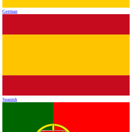
German
Spanish