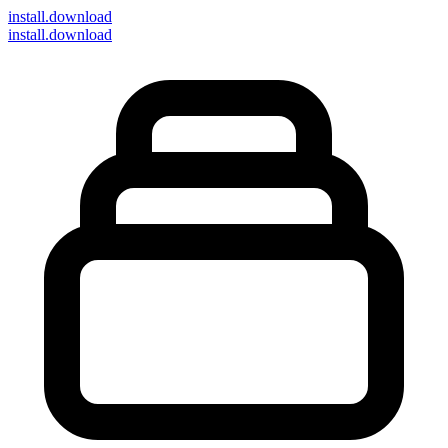
install
.download
install.download