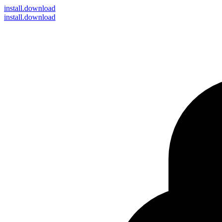
install
.download
install.download