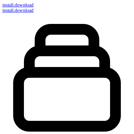
install
.download
install.download