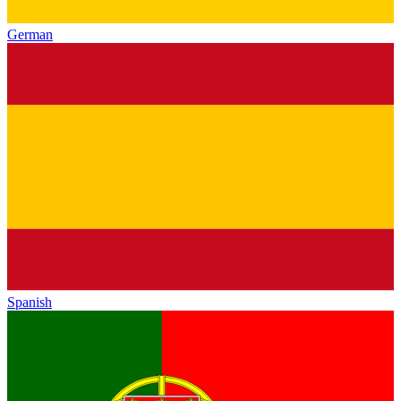
German
Spanish