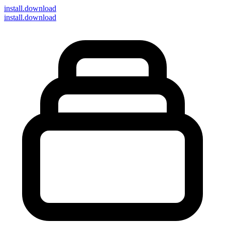
install
.download
install.download