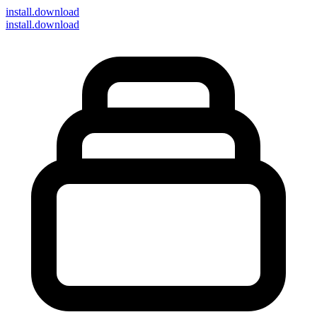
install
.download
install.download