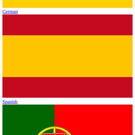
German
Spanish