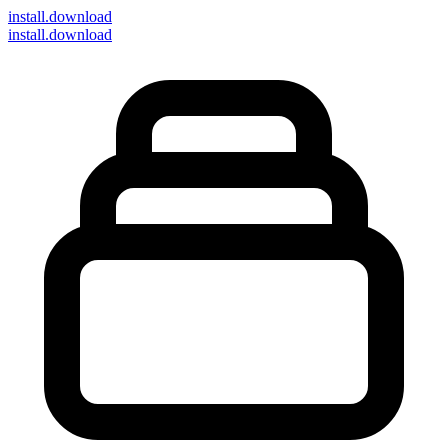
install
.download
install.download