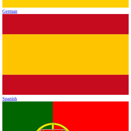
German
Spanish