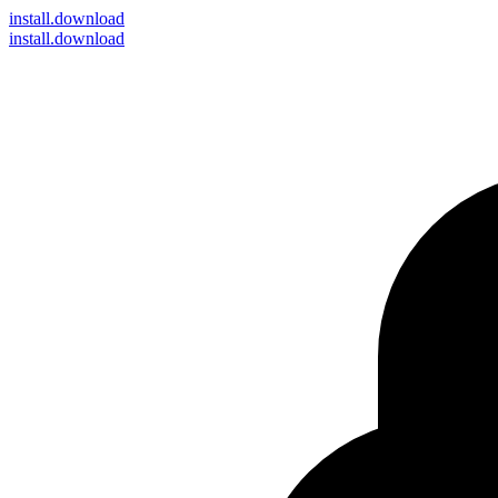
install
.download
install.download