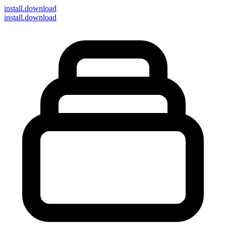
install
.download
install.download