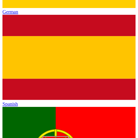
German
Spanish