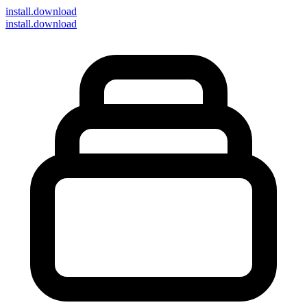
install
.download
install.download