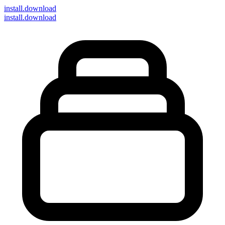
install
.download
install.download