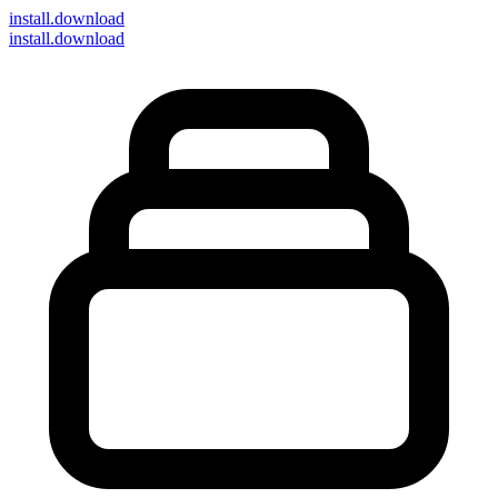
install
.download
install.download