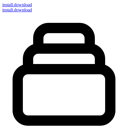
install
.download
install.download