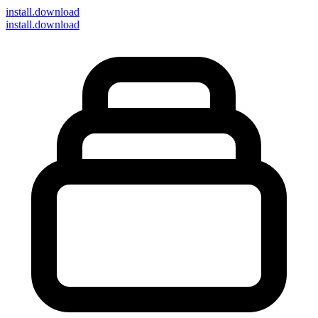
install
.download
install.download