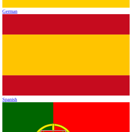
German
Spanish