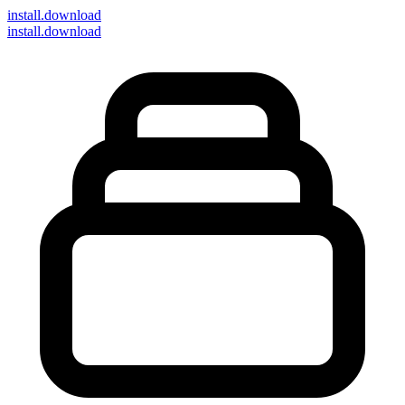
install
.download
install.download