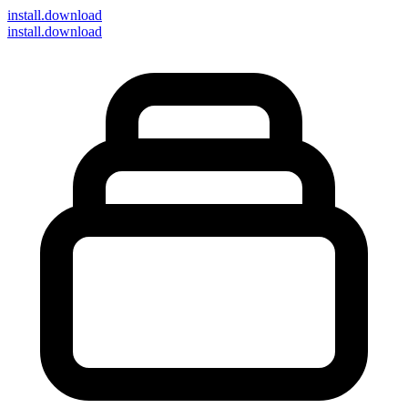
install
.download
install.download