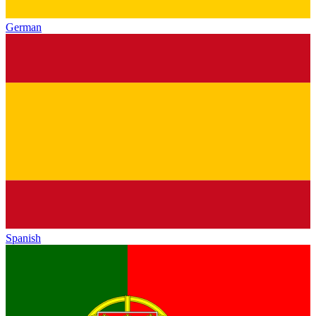
German
Spanish