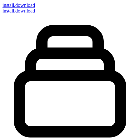
install
.download
install.download