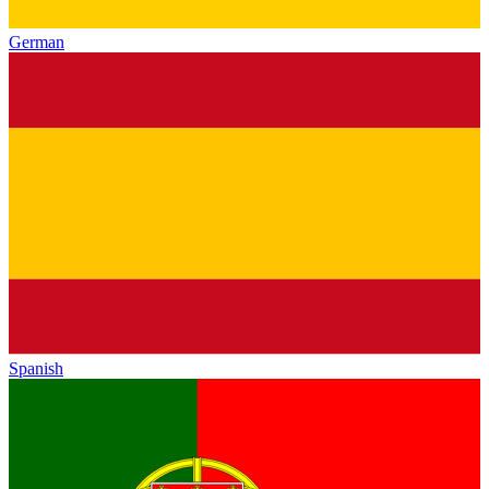
German
Spanish