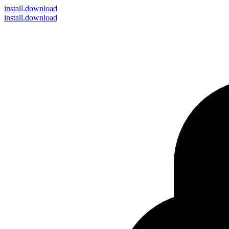
install
.download
install.download