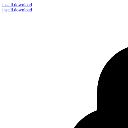
install
.download
install.download