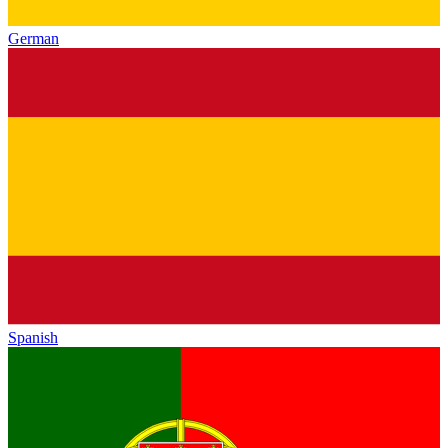
German
Spanish