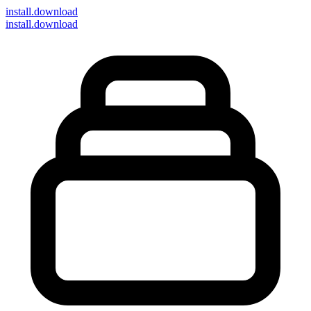
install
.download
install.download