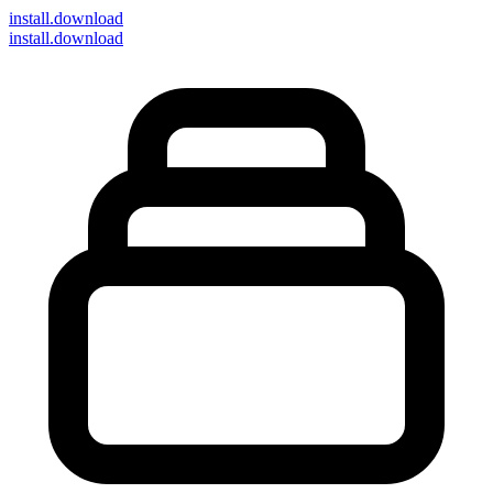
install
.download
install.download