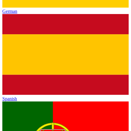
German
Spanish