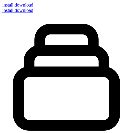
install
.download
install.download