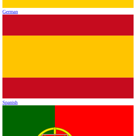
German
Spanish