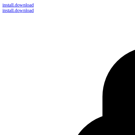
install
.download
install.download