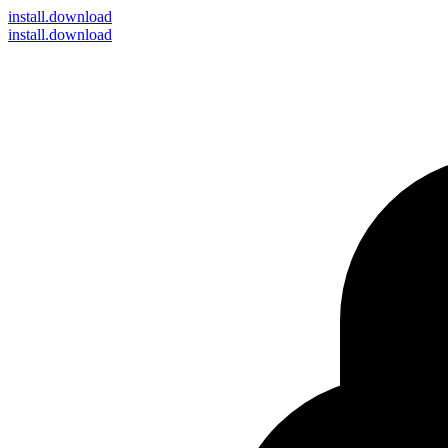
install
.download
install.download