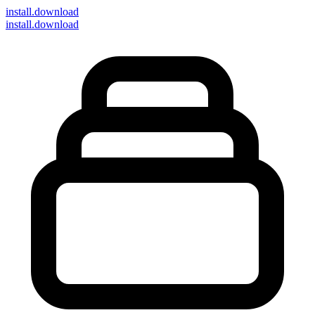
install
.download
install.download