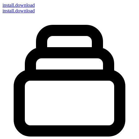
install
.download
install.download