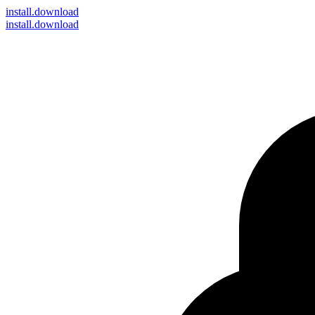
install
.download
install.download