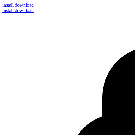
install
.download
install.download