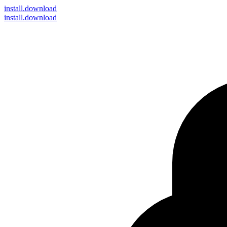
install
.download
install.download