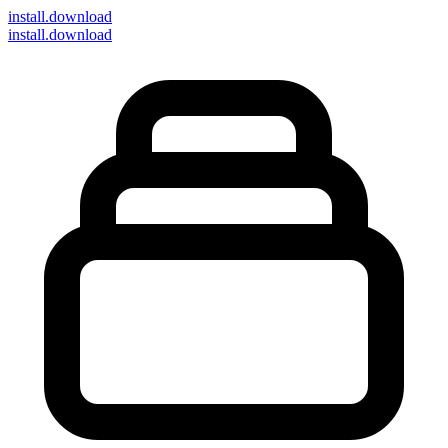
install
.download
install.download