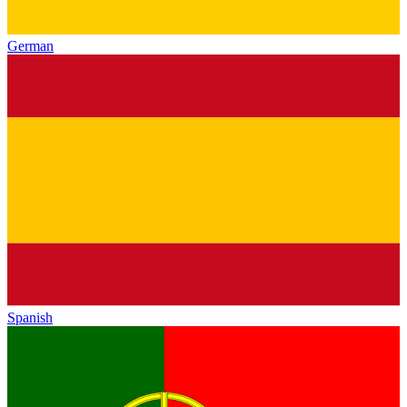
German
Spanish