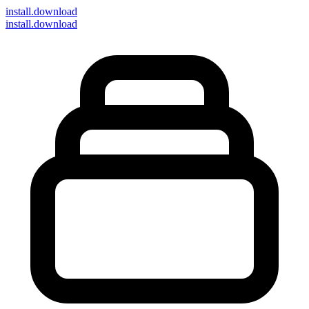
install
.download
install.download