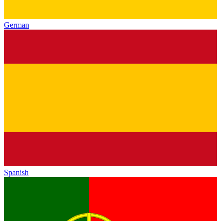
German
Spanish