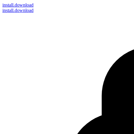
install
.download
install.download