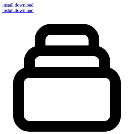
install
.download
install.download