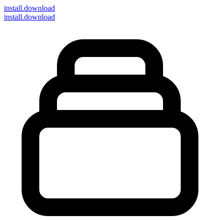
install
.download
install.download