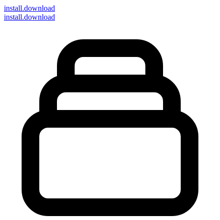
install
.download
install.download