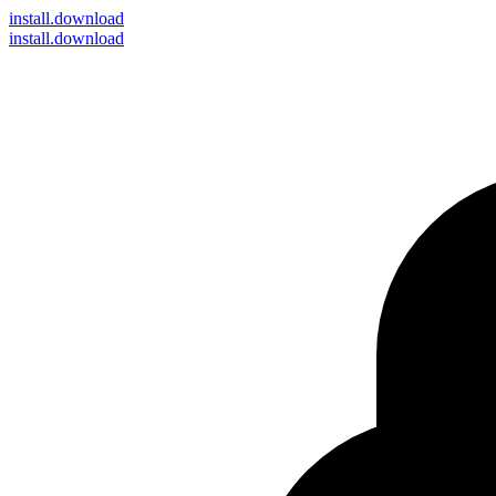
install
.download
install.download