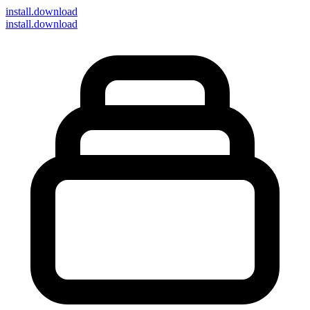
install
.download
install.download