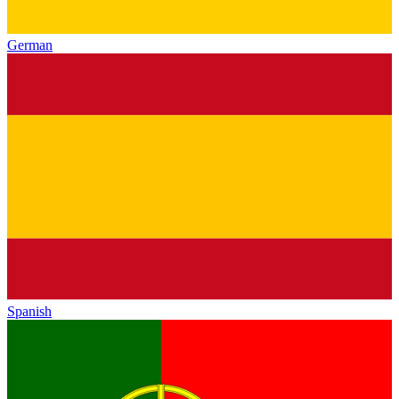
German
Spanish