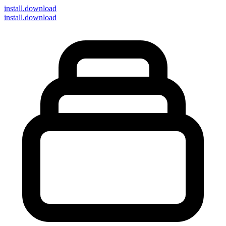
install
.download
install.download