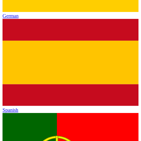
German
Spanish