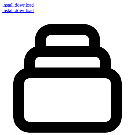
install
.download
install.download