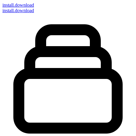
install
.download
install.download