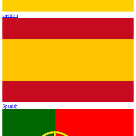
German
Spanish