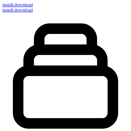
install
.download
install.download