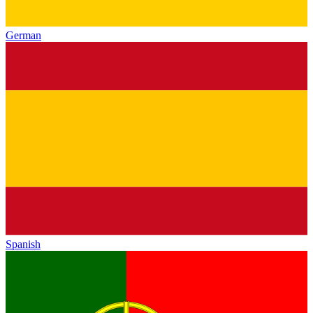
German
Spanish