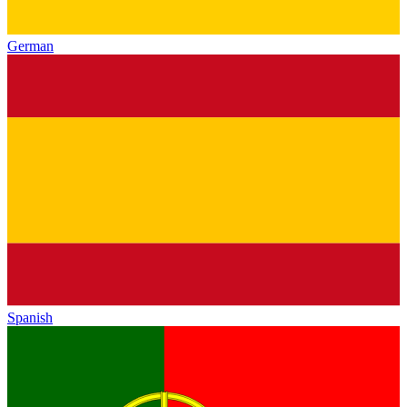
German
Spanish