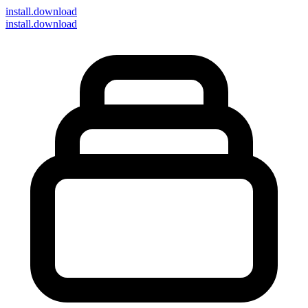
install
.download
install.download