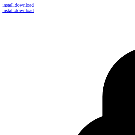
install
.download
install.download