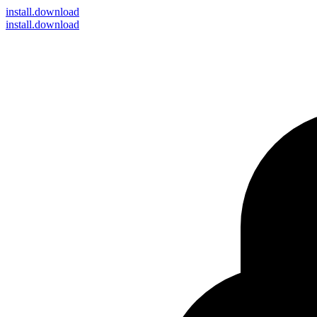
install
.download
install.download