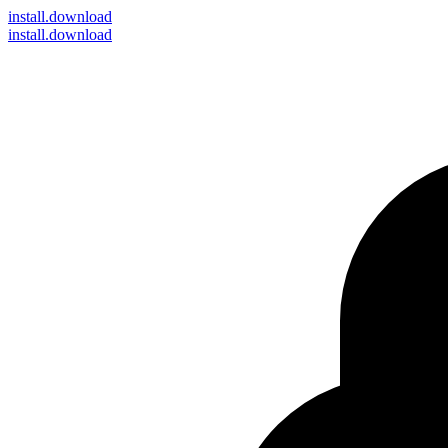
install
.download
install.download