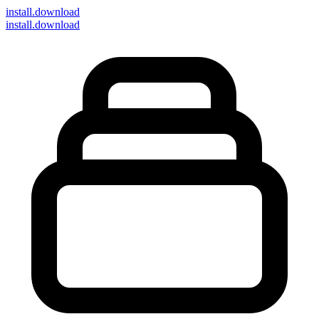
install
.download
install.download