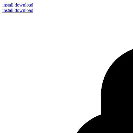
install
.download
install.download