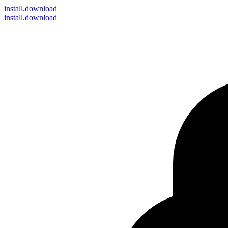
install
.download
install.download