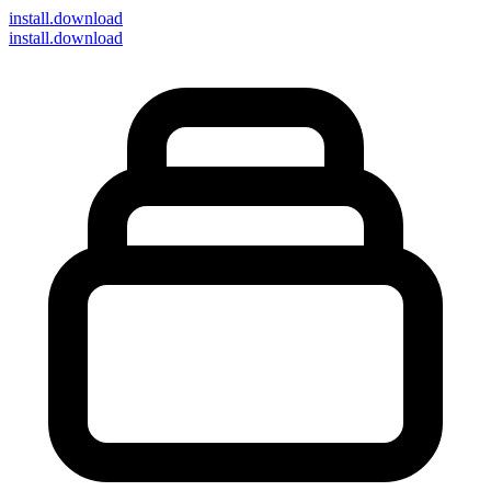
install
.download
install.download