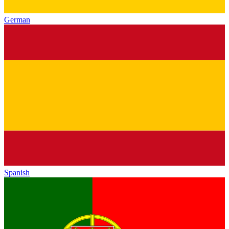
German
Spanish