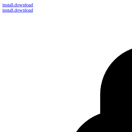
install
.download
install.download