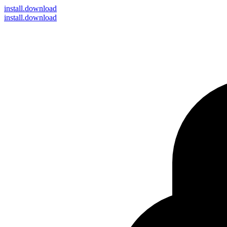
install
.download
install.download